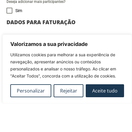
Deseja adicionar mais participantes?
Sim
DADOS PARA FATURAÇÃO
Nome Completo
*
Valorizamos a sua privacidade
Utilizamos cookies para melhorar a sua experiência de
navegação, apresentar anúncios ou conteúdos
Morada
*
personalizados e analisar o nosso tráfego. Ao clicar em
"Aceitar Todos", concorda com a utilização de cookies.
Código Postal
*
Personalizar
Rejeitar
Aceite tudo
Localidade
*