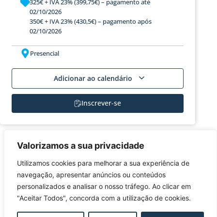
325€ + IVA 23% (399,75€) – pagamento até
02/10/2026
350€ + IVA 23% (430,5€) – pagamento após
02/10/2026
Presencial
Adicionar ao calendário
Inscrever-se
INSCRIÇÃO
Valorizamos a sua privacidade
Utilizamos cookies para melhorar a sua experiência de
navegação, apresentar anúncios ou conteúdos
Caso tenha alguma dúvida ou necessidade especial, não hesite em
contactar-nos.
personalizados e analisar o nosso tráfego. Ao clicar em
"Aceitar Todos", concorda com a utilização de cookies.
Caso o participante pretenda cancelar a inscrição, deverá comunicar
a sua intenção à
FUNDEC
por e-mail (fundec@tecnico.ulisboa.pt),