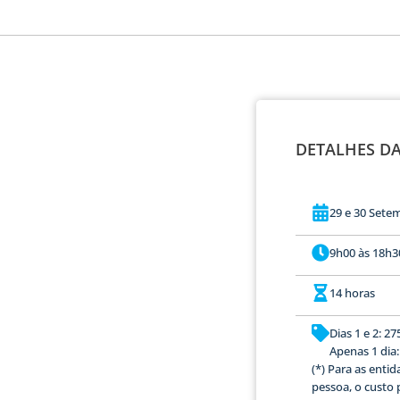
DETALHES D
29 e 30 Sete
9h00 às 18h3
14 horas
Dias 1 e 2: 2
Apenas 1 dia:
(*) Para as ent
pessoa, o custo