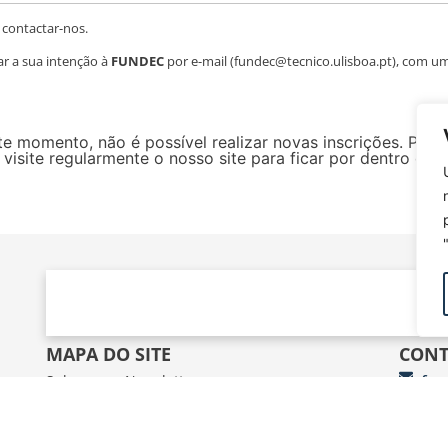
 contactar-nos.
ar a sua intenção à
FUNDEC
por e-mail (fundec@tecnico.ulisboa.pt), com u
e momento, não é possível realizar novas inscrições. Para
site regularmente o nosso site para ficar por dentro de 
MAPA DO SITE
CONT
Subscrever Newsletter
fun
Contactos
FUN
Google Maps
Av.