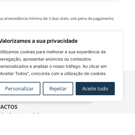
ma antecedência mínima de 3 dias úteis, sob pena de pagamento
Valorizamos a sua privacidade
 não perder as próximas
futuras ações de formação.
Utilizamos cookies para melhorar a sua experiência de
navegação, apresentar anúncios ou conteúdos
personalizados e analisar o nosso tráfego. Ao clicar em
"Aceitar Todos", concorda com a utilização de cookies.
Personalizar
Rejeitar
Aceite tudo
ACTOS
dec@tecnico.ulisboa.pt
DEC - IST - DECivil
 Rovisco Pais, 1049-001 Lisboa