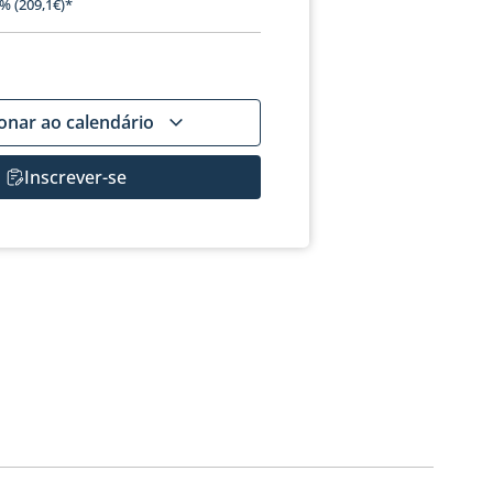
% (209,1€)*
ionar ao calendário
Inscrever-se