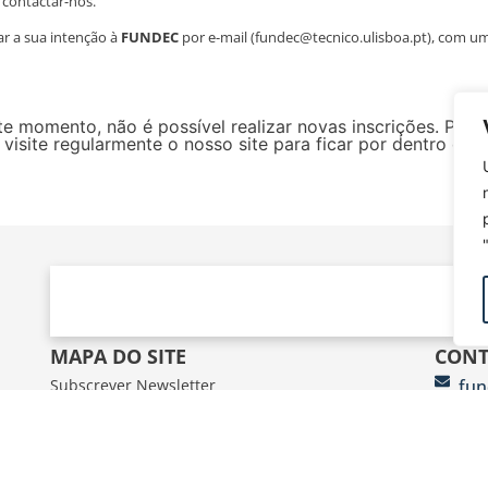
 contactar-nos.
ar a sua intenção à
FUNDEC
por e-mail (fundec@tecnico.ulisboa.pt), com u
e momento, não é possível realizar novas inscrições. Para
site regularmente o nosso site para ficar por dentro de 
MAPA DO SITE
CONT
Subscrever Newsletter
fun
Contactos
FUN
Google Maps
Av.