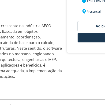
170€ + IVA 23
Presencial
 crescente na indústria AECO
Adic
). Baseada em objetos
onamento, coordenação,
o ainda de base para o cálculo,
truturas. Neste sentido, o software
izados no mercado, englobando
arquitectura, engenharias e MEP.
plicações e benefícios, é
forma adequada, a implementação da
nizações.