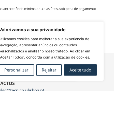
ma antecedência mínima de 3 dias úteis, sob pena de pagamento
 não perder as próximas
Valorizamos a sua privacidade
futuras ações de formação.
Utilizamos cookies para melhorar a sua experiência de
navegação, apresentar anúncios ou conteúdos
personalizados e analisar o nosso tráfego. Ao clicar em
"Aceitar Todos", concorda com a utilização de cookies.
Personalizar
Rejeitar
Aceite tudo
ACTOS
dec@tecnico.ulisboa.pt
DEC - IST - DECivil
 Rovisco Pais, 1049-001 Lisboa