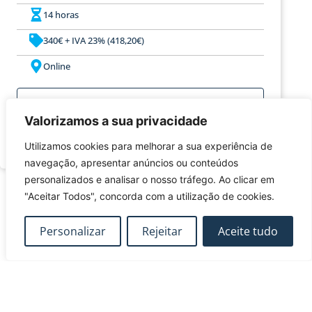
14 horas
340€ + IVA 23% (418,20€)
Online
Adicionar ao calendário
Valorizamos a sua privacidade
Inscrever-se
Utilizamos cookies para melhorar a sua experiência de
navegação, apresentar anúncios ou conteúdos
personalizados e analisar o nosso tráfego. Ao clicar em
"Aceitar Todos", concorda com a utilização de cookies.
INSCRIÇÃO
Personalizar
Rejeitar
Aceite tudo
Caso tenha alguma dúvida ou necessidade especial, não hesite em
contactar-nos.
Caso o participante pretenda cancelar a inscrição, deverá comunicar
a sua intenção à
FUNDEC
por e-mail (fundec@tecnico.ulisboa.pt),
com uma antecedência mínima de 3 dias úteis, sob pena de