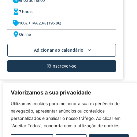
9h00 às 18h00
7 horas
160€ + IVA 23% (196,8€)
Online
Adicionar ao calendário
Inscrever-se
INSCRIÇÃO
Valorizamos a sua privacidade
Utilizamos cookies para melhorar a sua experiência de
navegação, apresentar anúncios ou conteúdos
Caso tenha alguma dúvida ou necessidade especial, não hesite em
contactar-nos.
personalizados e analisar o nosso tráfego. Ao clicar em
"Aceitar Todos", concorda com a utilização de cookies.
Caso o participante pretenda cancelar a inscrição, deverá comunicar
a sua intenção à
FUNDEC
por e-mail (fundec@tecnico.ulisboa.pt),