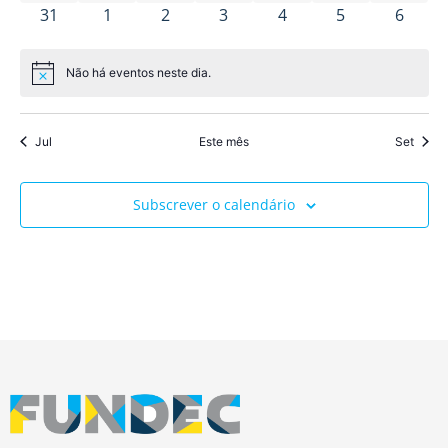
0 eventos
0 eventos
0 eventos
0 eventos
0 eventos
0 eventos
0 even
31
1
2
3
4
5
6
Não há eventos neste dia.
Aviso
Jul
Este mês
Set
Subscrever o calendário