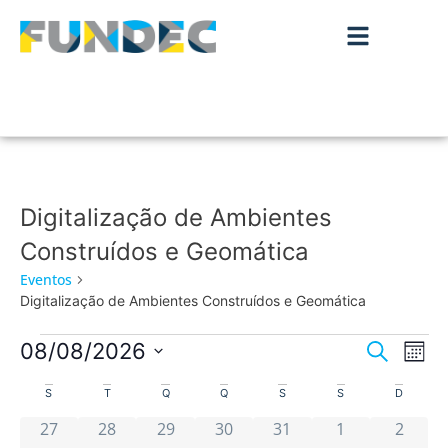
Digitalização de Ambientes
Construídos e Geomática
Eventos
Digitalização de Ambientes Construídos e Geomática
Nave
Na
08/08/2026
Pesquisar
Mês
de
Selecione
de
Calendário
a
S
T
Q
Q
S
S
D
vis
data.
pesqu
0 eventos
0 eventos
0 eventos
0 eventos
0 eventos
0 eventos
0 even
de
de
27
28
29
30
31
1
2