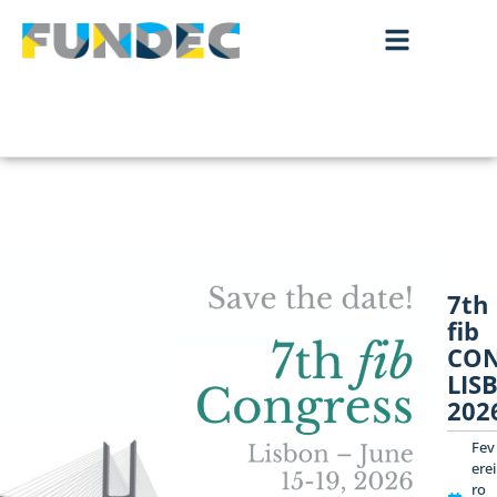
7th
fib
CON
LIS
202
Fev
erei
ro