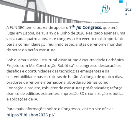
|
202
5
th
7
fib
Congress
A FUNDEC tem o prazer de apoiar o
, que terá
lugar em Lisboa, de 15 a 19 de junho de 2026. Realizado apenas uma
vez a cada quatro anos, este congresso é o evento mais importante
para a comunidade
fib
, reunindo especialistas de renome mundial
do setor do betão estrutural.
Sob o lema “Betão Estrutural 2050: Rumo à Neutralidade Carbónica,
Projeto com IA e Construção Robótica”, o congresso destacará os
desafios e oportunidades das tecnologias emergentes e da
sustentabilidade nas estruturas de betão. Ao longo de quatro dias,
oradores de renome internacional abordarão temas como:
Conceção e projeto; robustez de estruturas pré-fabricadas; reforço
sísmico de edifícios existentes; impressão 3D e construção robótica;
e aplicações de IA.
Para mais informações sobre o Congresso, visite o site oficial:
https://fiblisbon2026.pt/