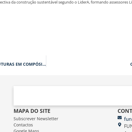
ctiva da construção sustentável segundo o LiderA, formando assessores Li
FUNDEC EXPERT TALK: O FUTURO EUROCÓDIGO PARA ESTRUTURAS EM COMPÓSITOS, CEN/TS 19101: 2022
MAPA DO SITE
CONT
Subscrever Newsletter
fun
Contactos
FUN
Google Maps