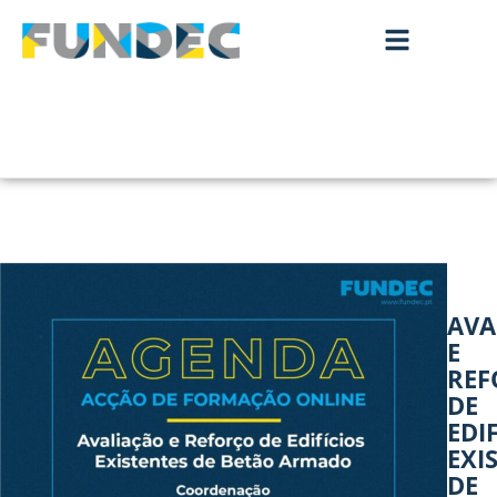
AVA
E
REF
DE
EDI
EXI
DE