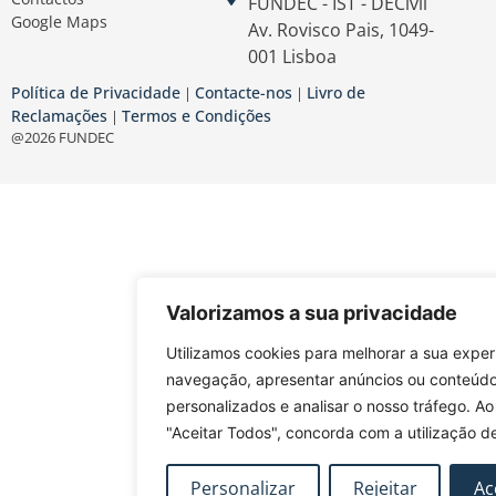
FUNDEC - IST - DECivil
Google Maps
Av. Rovisco Pais, 1049-
001 Lisboa
Política de Privacidade
Contacte-nos
Livro de
|
|
Reclamações
Termos e Condições
|
@2026 FUNDEC
Valorizamos a sua privacidade
Utilizamos cookies para melhorar a sua exper
navegação, apresentar anúncios ou conteúd
personalizados e analisar o nosso tráfego. Ao
"Aceitar Todos", concorda com a utilização d
Personalizar
Rejeitar
Ac