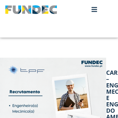
CAR
–
ENG
MEC
E
ENG
DO
AMB