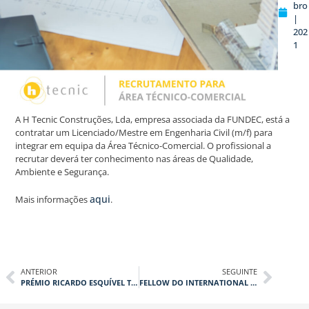
bro
|
202
1
A H Tecnic Construções, Lda, empresa associada da FUNDEC, está a
contratar um Licenciado/Mestre em Engenharia Civil (m/f) para
integrar em equipa da Área Técnico-Comercial. O profissional a
recrutar deverá ter conhecimento nas áreas de Qualidade,
Ambiente e Segurança.
aqui
Mais informações
.
ANTERIOR
SEGUINTE
PRÉMIO RICARDO ESQUÍVEL TEIXEIRA DUARTE
FELLOW DO INTERNATIONAL INSTITUTE FOR FRP IN CONSTRUCTION