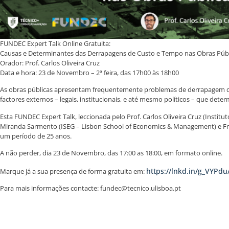
FUNDEC Expert Talk Online Gratuita:
Causas e Determinantes das Derrapagens de Custo e Tempo nas Obras Públ
Orador: Prof. Carlos Oliveira Cruz
Data e hora: 23 de Novembro – 2ª feira, das 17h00 às 18h00
As obras públicas apresentam frequentemente problemas de derrapagem de c
factores externos – legais, institucionais, e até mesmo políticos – que d
Esta FUNDEC Expert Talk, leccionada pelo Prof. Carlos Oliveira Cruz (Insti
Miranda Sarmento (ISEG – Lisbon School of Economics & Management) e Fran
um período de 25 anos.
A não perder, dia 23 de Novembro, das 17:00 as 18:00, em formato online.
https://lnkd.in/g_VYPdu
Marque já a sua presença de forma gratuita em:
Para mais informações contacte: fundec@tecnico.ulisboa.pt