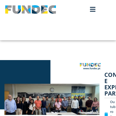
CO
E
EXP
PAR
Ou
tub
ro