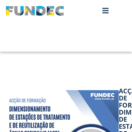
AC
DE
FOR
DI
DE
EST