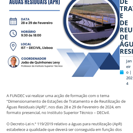
DE
TR
E
DE
REU
DE
ÁG
RES
Jan
eir
o |
202
4
A FUNDEC vai realizar uma acção de formação com o tema
“Dimensionamento de Estações de Tratamento e de Reutilização de
Águas Residuais (ApR)”, nos dias 28 e 29 de Fevereiro de 2024, em
formato presencial, no Instituto Superior Técnico – DECivil.
O Decreto-Lei n.º 119/2019 relativo a águas para reutilização (ApR)
estabelece a qualidade que deverá ser conseguida em função dos