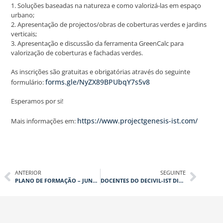
1. Soluções baseadas na natureza e como valorizá-las em espaço
urbano;
2. Apresentação de projectos/obras de coberturas verdes e jardins
verticais;
3. Apresentação e discussão da ferramenta GreenCalc para
valorização de coberturas e fachadas verdes.
As inscrições são gratuitas e obrigatórias através do seguinte
forms.gle/NyZX89BPUbqY7s5v8
formulário:
Esperamos por si!
https://www.projectgenesis-ist.com/
Mais informações em:
ANTERIOR
SEGUINTE
PLANO DE FORMAÇÃO – JUNHO 2022
DOCENTES DO DECIVIL-IST DISTINGUIDOS COM PRÉMIOS CIENTÍFICOS ULISBOA/CGD