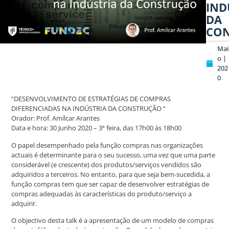
IND
DA
CO
Mai
o |
202
0
“DESENVOLVIMENTO DE ESTRATÉGIAS DE COMPRAS
DIFERENCIADAS NA INDÚSTRIA DA CONSTRUÇÃO “
Orador: Prof. Amílcar Arantes
Data e hora: 30 Junho 2020 – 3ª feira, das 17h00 às 18h00
O papel desempenhado pela função compras nas organizações
actuais é determinante para o seu sucesso, uma vez que uma parte
considerável (e crescente) dos produtos/serviços vendidos são
adquiridos a terceiros. No entanto, para que seja bem-sucedida, a
função compras tem que ser capaz de desenvolver estratégias de
compras adequadas às características do produto/serviço a
adquirir.
O objectivo desta talk é a apresentação de um modelo de compras