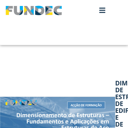
DI
DE
EST
DE
EDI
E
DE