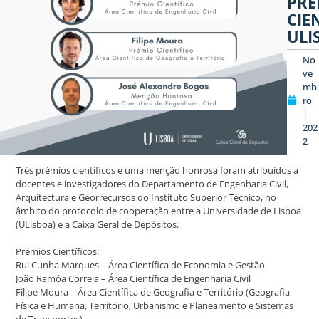
PRÉ
CIE
ULI
No
ve
mb
ro
|
202
2
Três prémios científicos e uma menção honrosa foram atribuídos a
docentes e investigadores do Departamento de Engenharia Civil,
Arquitectura e Georrecursos do Instituto Superior Técnico, no
âmbito do protocolo de cooperação entre a Universidade de Lisboa
(ULisboa) e a Caixa Geral de Depósitos.
Prémios Científicos:
Rui Cunha Marques – Área Científica de Economia e Gestão
João Ramôa Correia – Área Científica de Engenharia Civil
Filipe Moura – Área Científica de Geografia e Território (Geografia
Física e Humana, Território, Urbanismo e Planeamento e Sistemas