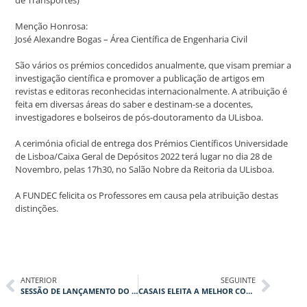
de Transportes)
Menção Honrosa:
José Alexandre Bogas – Área Científica de Engenharia Civil
São vários os prémios concedidos anualmente, que visam premiar a
investigação científica e promover a publicação de artigos em
revistas e editoras reconhecidas internacionalmente. A atribuição é
feita em diversas áreas do saber e destinam-se a docentes,
investigadores e bolseiros de pós-doutoramento da ULisboa.
A cerimónia oficial de entrega dos Prémios Científicos Universidade
de Lisboa/Caixa Geral de Depósitos 2022 terá lugar no dia 28 de
Novembro, pelas 17h30, no Salão Nobre da Reitoria da ULisboa.
A FUNDEC felicita os Professores em causa pela atribuição destas
distinções.
ANTERIOR
SEGUINTE
SESSÃO DE LANÇAMENTO DO “MANUAL DE MANUTENÇÃO EM EDIFICAÇÕES”
CASAIS ELEITA A MELHOR CONSTRUTORA PELOS PRÉMIOS CONSTRUIR