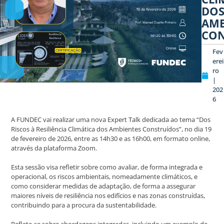
DO
AMB
CON
Fev
erei
ro
|
202
6
A FUNDEC vai realizar uma nova Expert Talk dedicada ao tema “Dos
Riscos à Resiliência Climática dos Ambientes Construídos”, no dia 19
de fevereiro de 2026, entre as 14h30 e as 16h00, em formato online,
através da plataforma Zoom.
Esta sessão visa refletir sobre como avaliar, de forma integrada e
operacional, os riscos ambientais, nomeadamente climáticos, e
como considerar medidas de adaptação, de forma a assegurar
maiores níveis de resiliência nos edifícios e nas zonas construídas,
contribuindo para a procura da sustentabilidade.