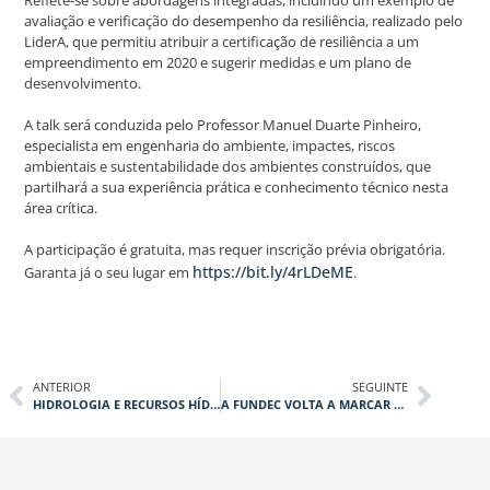
Reflete-se sobre abordagens integradas, incluindo um exemplo de
avaliação e verificação do desempenho da resiliência, realizado pelo
LiderA, que permitiu atribuir a certificação de resiliência a um
empreendimento em 2020 e sugerir medidas e um plano de
desenvolvimento.
A talk será conduzida pelo Professor Manuel Duarte Pinheiro,
especialista em engenharia do ambiente, impactes, riscos
ambientais e sustentabilidade dos ambientes construídos, que
partilhará a sua experiência prática e conhecimento técnico nesta
área crítica.
A participação é gratuita, mas requer inscrição prévia obrigatória.
https://bit.ly/4rLDeME
Garanta já o seu lugar em
.
ANTERIOR
SEGUINTE
HIDROLOGIA E RECURSOS HÍDRICOS: COMPREENDER, ANTECIPAR E MITIGAR OS IMPACTES DAS CHEIAS, SECAS E OUTROS FENÓMENOS EXTREMOS
A FUNDEC VOLTA A MARCAR PRESENÇA NAS JORNADAS DE CIVIL | XIII EDIÇÃO