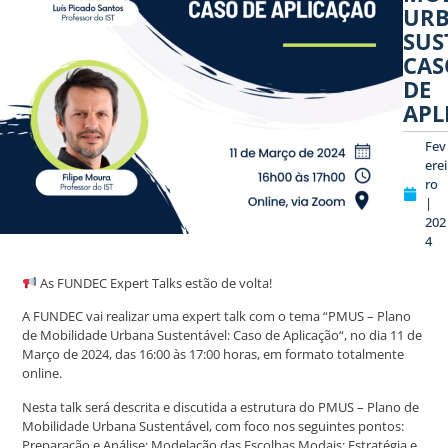
UR
SUS
CAS
DE
APL
Fev
erei
ro
|
202
4
As FUNDEC Expert Talks estão de volta!
A FUNDEC vai realizar uma expert talk com o tema “PMUS – Plano
de Mobilidade Urbana Sustentável: Caso de Aplicação“, no dia 11 de
Março de 2024, das 16:00 às 17:00 horas, em formato totalmente
online.
Nesta talk será descrita e discutida a estrutura do PMUS – Plano de
Mobilidade Urbana Sustentável, com foco nos seguintes pontos:
Preparação e Análise; Modelação das Escolhas Modais; Estratégia e