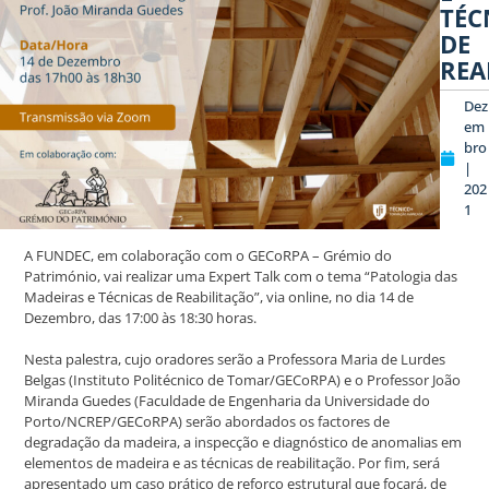
TÉC
DE
REA
Dez
em
bro
|
202
1
A FUNDEC, em colaboração com o GECoRPA – Grémio do
Património, vai realizar uma Expert Talk com o tema “Patologia das
Madeiras e Técnicas de Reabilitação”, via online, no dia 14 de
Dezembro, das 17:00 às 18:30 horas.
Nesta palestra, cujo oradores serão a Professora Maria de Lurdes
Belgas (Instituto Politécnico de Tomar/GECoRPA) e o Professor João
Miranda Guedes (Faculdade de Engenharia da Universidade do
Porto/NCREP/GECoRPA) serão abordados os factores de
degradação da madeira, a inspecção e diagnóstico de anomalias em
elementos de madeira e as técnicas de reabilitação. Por fim, será
apresentado um caso prático de reforço estrutural que focará, de