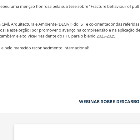
eu uma menção honrosa pela sua tese sobre “Fracture behaviour of pultrud
il, Arquitectura e Ambiente (DECivil) do IST e co-orientador das referidas t
ados [a este órgão] por promover o avanço na compreensão e na aplicação d
i também eleito Vice-Presidente do IIFC para o biénio 2023-2025.
l e pelo merecido reconhecimento internacional!
WEBINAR SOBRE DESCARBO