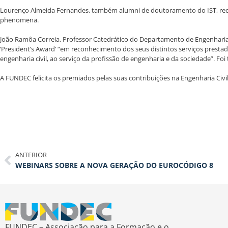
Lourenço Almeida Fernandes, também alumni de doutoramento do IST, receb
phenomena.
João Ramôa Correia, Professor Catedrático do Departamento de Engenharia Civ
‘President’s Award’ “em reconhecimento dos seus distintos serviços prest
engenharia civil, ao serviço da profissão de engenharia e da sociedade”. Fo
A FUNDEC felicita os premiados pelas suas contribuições na Engenharia Civi
ANTERIOR
WEBINARS SOBRE A NOVA GERAÇÃO DO EUROCÓDIGO 8
FUNDEC – Associação para a Formação e o