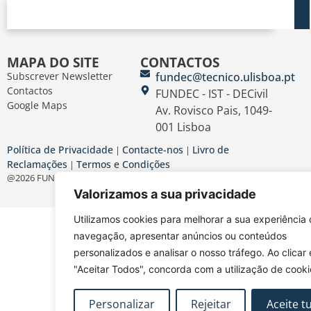
MAPA DO SITE
CONTACTOS
Subscrever Newsletter
fundec@tecnico.ulisboa.pt
Contactos
FUNDEC - IST - DECivil
Google Maps
Av. Rovisco Pais, 1049-
001 Lisboa
Política de Privacidade
Contacte-nos
Livro de
|
|
Reclamações
Termos e Condições
|
@2026 FUNDEC
Valorizamos a sua privacidade
Utilizamos cookies para melhorar a sua experiência
navegação, apresentar anúncios ou conteúdos
personalizados e analisar o nosso tráfego. Ao clicar
"Aceitar Todos", concorda com a utilização de cooki
Personalizar
Rejeitar
Aceite t