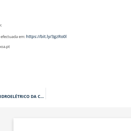
;
https://bit.ly/3gzRo0l
r efectuada em:
boa.pt
FUNDEC EXPERT TALK: AMPLIAÇÃO DO APROVEITAMENTO HIDROELÉTRICO DA CALHETA