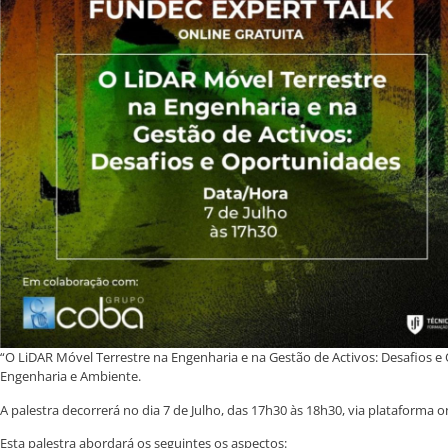
“O LiDAR Móvel Terrestre na Engenharia e na Gestão de Activos: Desafios
Engenharia e Ambiente.
A palestra decorrerá no dia 7 de Julho, das 17h30 às 18h30, via plataform
Esta palestra abordará os seguintes os aspectos: