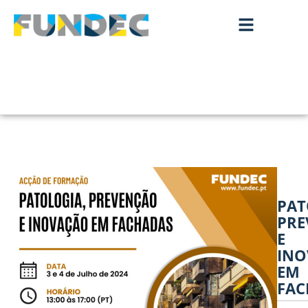
PAT
PRE
E
INO
EM
FAC