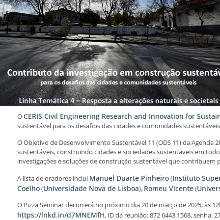
CERIS Civil Engineering Research and Innovation for Sustain
O
sustentável para os desafios das cidades e comunidades sustentáveis 
O Objetivo de Desenvolvimento Sustentável 11 (ODS 11) da Agenda 203
sustentáveis, construindo cidades e sociedades sustentáveis em todo
investigações e soluções de construção sustentável que contribuem p
Manuel Duarte Pinheiro
Instituto Supe
A lista de oradores inclui
(
Coelho
Universidade Nova de Lisboa
Romeu Vicente
Univer
(
),
(
O Pizza Seminar decorrerá no próximo dia 20 de março de 2025, às 12h0
https://lnkd.in/d7MNEMfH
, ID da reunião: 872 6443 1568, senha: 2