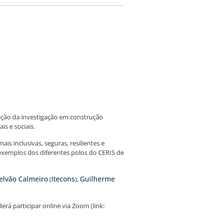
uição da investigação em construção
s e sociais.
 inclusivas, seguras, resilientes e
exemplos dos diferentes polos do CERIS de
elvão Calmeiro
Itecons
Guilherme
(
),
rá participar online via Zoom (link: