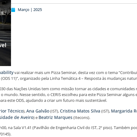
Março | 2025
ability
vai realizar mais um Pizza Seminar, desta vez com o tema “Contrib
(ODS 11)”, organizado pela Linha Temática 4 – Resposta às mudanças naturai
0 das Nações Unidas tem como missão tornar as cidades e comunidades mais
 o mundo. Nesse sentido, o CERIS escolheu para este Pizza Seminar alguns 
ara este ODS, ajudando a criar um futuro mais sustentável.
rior Técnico
Ana Galvão
Cristina Matos Silva
Margarida R
),
(IST),
(IST),
sidade de Aveiro
Beatriz Marques
) e
(Itecons).
0, na Sala V1.41 (Pavilhão de Engenharia Civil do IST, 2º piso). Também pode
70145).