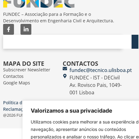
FUNDEC – Associação para a Formação e o
Desenvolvimento em Engenharia Civil e Arquitectura.
MAPA DO SITE
CONTACTOS
Subscrever Newsletter
fundec@tecnico.ulisboa.pt
Contactos
FUNDEC - IST - DECivil
Google Maps
Av. Rovisco Pais, 1049-
001 Lisboa
Política de Privacidade
Contacte-nos
Livro de
|
|
Reclamações
Termos e Condições
|
Valorizamos a sua privacidade
@2026 FUNDEC
Utilizamos cookies para melhorar a sua experiência 
navegação, apresentar anúncios ou conteúdos
personalizados e analisar o nosso tráfego. Ao clicar 