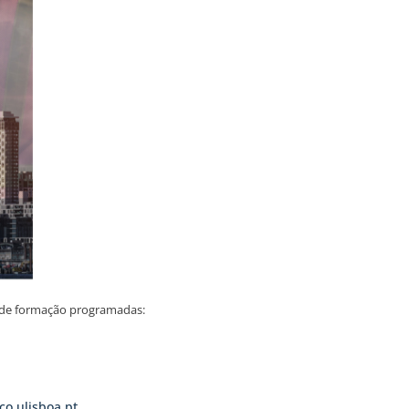
s de formação programadas:
co.ulisboa.pt