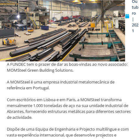
Ou
tub
ro
|
202
1
A FUNDEC tem o prazer de dar as boas-vindas ao novo associado:
MOMSteel Green Building Solutions.
A MOMSteel é uma empresa industrial metalomecânica de
referência em Portugal.
Com escritórios em Lisboa e em Paris, a MOMSteel transforma
mensalmente 1.000 toneladas de aço na sua unidade industrial de
Abrantes, fornecendo estruturas metálicas para diferentes sectores
de actividade.
Dispõe de uma Equipa de Engenharia e Projecto multilíngue e com
vasta experiência internacional, que desenvolve projectos e