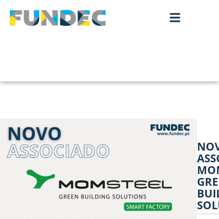
NO
ASS
MO
GRE
BUI
SOL