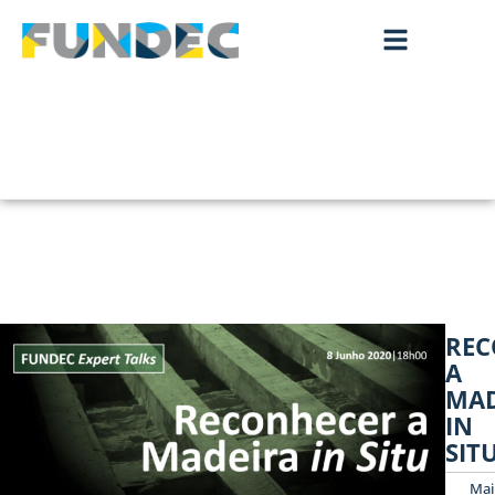
REC
A
MAD
IN
SIT
Mai