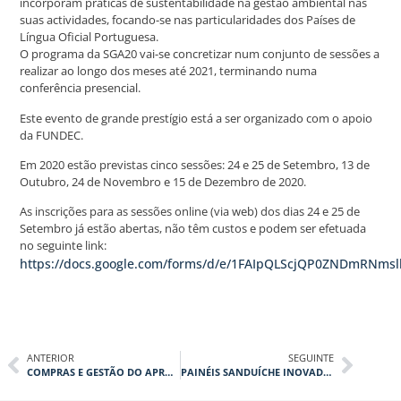
incorporam práticas de sustentabilidade na gestão ambiental nas
suas actividades, focando-se nas particularidades dos Países de
Língua Oficial Portuguesa.
O programa da SGA20 vai-se concretizar num conjunto de sessões a
realizar ao longo dos meses até 2021, terminando numa
conferência presencial.
Este evento de grande prestígio está a ser organizado com o apoio
da FUNDEC.
Em 2020 estão previstas cinco sessões: 24 e 25 de Setembro, 13 de
Outubro, 24 de Novembro e 15 de Dezembro de 2020.
As inscrições para as sessões online (via web) dos dias 24 e 25 de
Setembro já estão abertas, não têm custos e podem ser efetuada
no seguinte link:
https://docs.google.com/forms/d/e/1FAIpQLScjQP0ZNDmRNms
ANTERIOR
SEGUINTE
COMPRAS E GESTÃO DO APROVISIONAMENTO
PAINÉIS SANDUÍCHE INOVADORES EM POLÍMERO REFORÇADO COM FIBRAS (FRP)