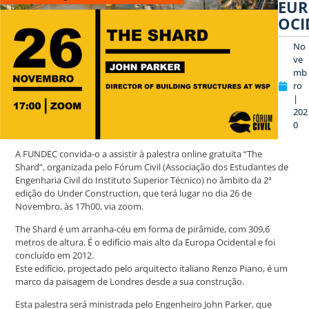
EU
OCI
No
ve
mb
ro
|
202
0
A FUNDEC convida-o a assistir à palestra online gratuita “The
Shard”, organizada pelo Fórum Civil (Associação dos Estudantes de
Engenharia Civil do Instituto Superior Técnico) no âmbito da 2ª
edição do Under Construction, que terá lugar no dia 26 de
Novembro, às 17h00, via zoom.
The Shard é um arranha-céu em forma de pirâmide, com 309,6
metros de altura. É o edifício mais alto da Europa Ocidental e foi
concluído em 2012.
Este edifício, projectado pelo arquitecto italiano Renzo Piano, é um
marco da paisagem de Londres desde a sua construção.
Esta palestra será ministrada pelo Engenheiro John Parker, que