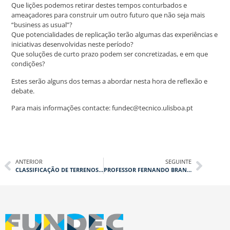
Que lições podemos retirar destes tempos conturbados e
ameaçadores para construir um outro futuro que não seja mais
“business as usual”?
Que potencialidades de replicação terão algumas das experiências e
iniciativas desenvolvidas neste período?
Que soluções de curto prazo podem ser concretizadas, e em que
condições?
Estes serão alguns dos temas a abordar nesta hora de reflexão e
debate.
Para mais informações contacte: fundec@tecnico.ulisboa.pt
ANTERIOR
SEGUINTE
CLASSIFICAÇÃO DE TERRENOS DE ACORDO COM O EUROCÓDIGO 8
PROFESSOR FERNANDO BRANCO DESIGNADO MEMBRO HONORÁRIO DA IABSE