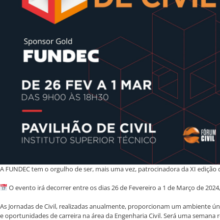
A FUNDEC tem o orgulho de ser, mais uma vez, patrocinadora da XI edição das
O evento irá decorrer entre os dias 26 de Fevereiro a 1 de Março de 2024,
As Jornadas de Civil, realizadas anualmente, proporcionam um ambiente 
e oportunidades de carreira na área da Engenharia Civil. Será uma semana r