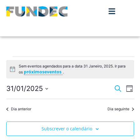
Sem eventos agendados para a data 31 Janeiro, 2025. Ir para
Aviso
próximoseventos
os
.
Nave
Na
31/01/2025
Pesquisar
Dia
de
Selecione
de
a
vis
data.
Dia anterior
Dia seguinte
pesqu
de
Ev
e
Subscrever o calendário
visua