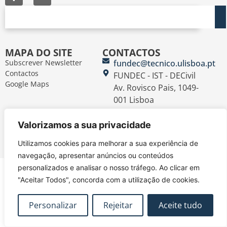
MAPA DO SITE
CONTACTOS
Subscrever Newsletter
fundec@tecnico.ulisboa.pt
Contactos
FUNDEC - IST - DECivil
Google Maps
Av. Rovisco Pais, 1049-
001 Lisboa
Política de Privacidade
Contacte-nos
Livro de
|
|
Valorizamos a sua privacidade
Reclamações
Termos e Condições
|
@2026 FUNDEC
Utilizamos cookies para melhorar a sua experiência de
navegação, apresentar anúncios ou conteúdos
personalizados e analisar o nosso tráfego. Ao clicar em
"Aceitar Todos", concorda com a utilização de cookies.
Personalizar
Rejeitar
Aceite tudo