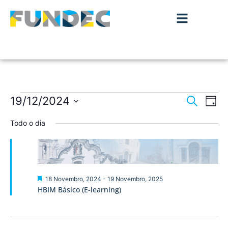
Nave
Na
19/12/2024
Pesquisar
Dia
de
Selecione
de
a
Todo o dia
vis
data.
pesqu
de
Ev
e
visua
Destaque
18 Novembro, 2024
-
19 Novembro, 2025
HBIM Básico (E-learning)
de
Event