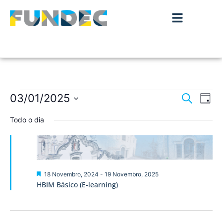
Nave
Na
03/01/2025
Pesquisar
Dia
de
Selecione
de
a
Todo o dia
vis
data.
pesqu
de
Ev
e
visua
Destaque
18 Novembro, 2024
-
19 Novembro, 2025
HBIM Básico (E-learning)
de
Event