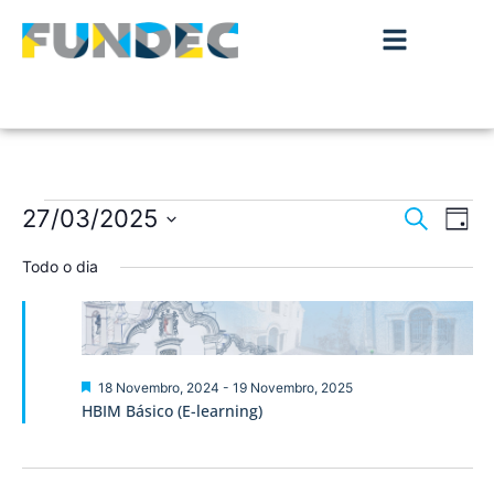
Nave
Na
27/03/2025
Pesquisar
Dia
de
Selecione
de
a
Todo o dia
vis
data.
pesqu
de
Ev
e
visua
Destaque
18 Novembro, 2024
-
19 Novembro, 2025
HBIM Básico (E-learning)
de
Event