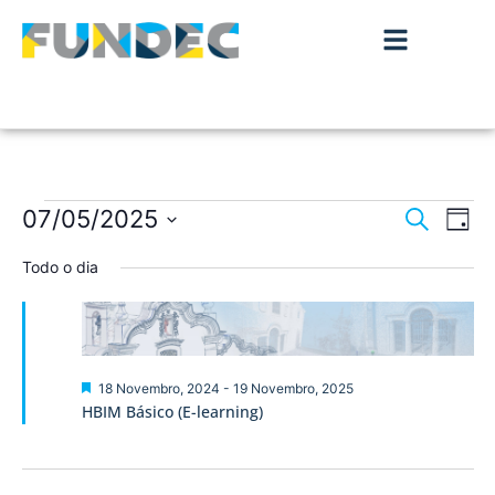
Nave
Na
07/05/2025
Pesquisar
Dia
de
Selecione
de
a
Todo o dia
vis
data.
pesqu
de
Ev
e
visua
Destaque
18 Novembro, 2024
-
19 Novembro, 2025
HBIM Básico (E-learning)
de
Event