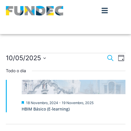
Nave
Na
10/05/2025
Pesquisar
Dia
de
Selecione
de
a
Todo o dia
vis
data.
pesqu
de
Ev
e
visua
Destaque
18 Novembro, 2024
-
19 Novembro, 2025
HBIM Básico (E-learning)
de
Event