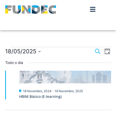
Nave
Na
18/05/2025
Pesquisar
Dia
de
Selecione
de
a
Todo o dia
vis
data.
pesqu
de
Ev
e
visua
Destaque
18 Novembro, 2024
-
19 Novembro, 2025
HBIM Básico (E-learning)
de
Event