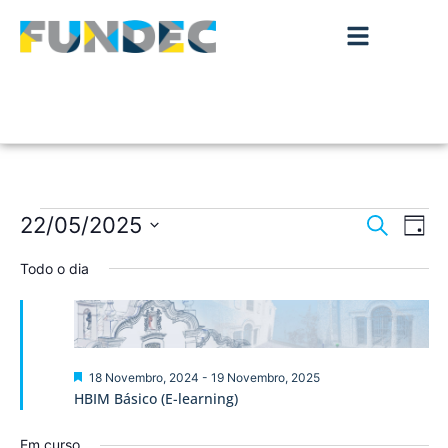
Nave
Na
22/05/2025
Pesquisar
Dia
de
Selecione
de
a
Todo o dia
vis
data.
pesqu
de
Ev
e
visua
Destaque
18 Novembro, 2024
-
19 Novembro, 2025
HBIM Básico (E-learning)
de
Em curso