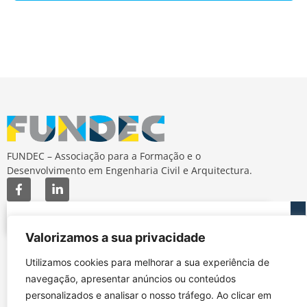
FUNDEC – Associação para a Formação e o
Desenvolvimento em Engenharia Civil e Arquitectura.
Valorizamos a sua privacidade
MAPA DO SITE
CONTACTOS
Utilizamos cookies para melhorar a sua experiência de
Subscrever Newsletter
fundec@tecnico.ulisboa.pt
navegação, apresentar anúncios ou conteúdos
Contactos
FUNDEC - IST - DECivil
personalizados e analisar o nosso tráfego. Ao clicar em