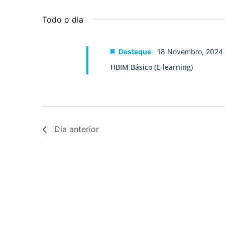
Selecione
palavra-
a
visualização
chave.
data.
Todo o dia
de
Eventos
Destaque
18 Novembro, 2024
HBIM Básico (E-learning)
Dia anterior