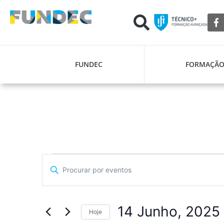
FUNDEC
FORMAÇÃ
Navegação
Digite
a
de
palavra-
chave.
pesquisa
Procure
por
14 Junho, 2025
Eventos
Hoje
e
com