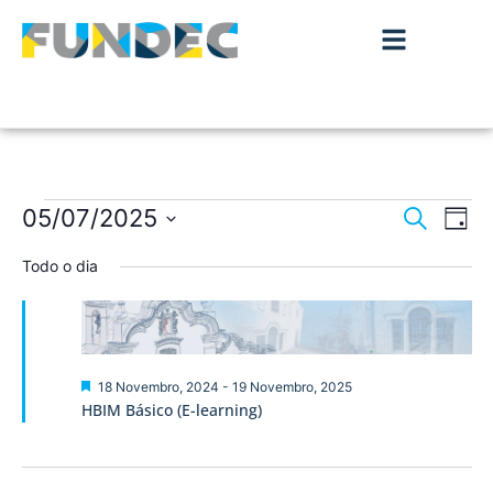
Nave
Na
05/07/2025
Pesquisar
Dia
de
Selecione
de
a
Todo o dia
vis
data.
pesqu
de
Ev
e
visua
Destaque
18 Novembro, 2024
-
19 Novembro, 2025
HBIM Básico (E-learning)
de
Event