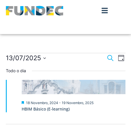
Nave
Na
13/07/2025
Pesquisar
Dia
de
Selecione
de
a
Todo o dia
vis
data.
pesqu
de
Ev
e
visua
Destaque
18 Novembro, 2024
-
19 Novembro, 2025
HBIM Básico (E-learning)
de
Event