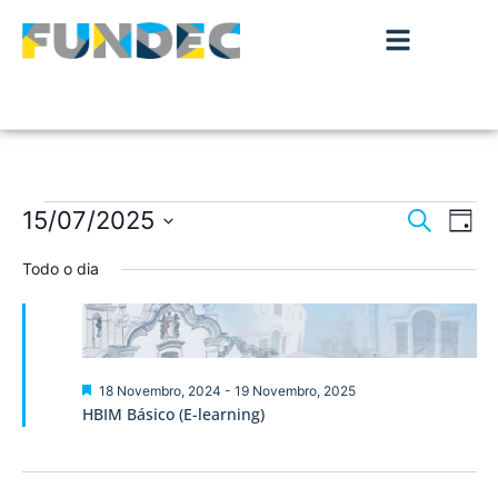
Nave
Na
15/07/2025
Pesquisar
Dia
de
Selecione
de
a
Todo o dia
vis
data.
pesqu
de
Ev
e
visua
Destaque
18 Novembro, 2024
-
19 Novembro, 2025
HBIM Básico (E-learning)
de
Event